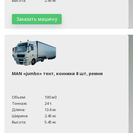
Высота:
2.45 м.
Заказать машину
MAN «jumbo» тент, конники 8 шт, ремни
Объем:
100 м3
Тоннаж:
24 т.
Длина:
13.6 м.
Ширина:
2.45 м.
Высота:
5.45 м.