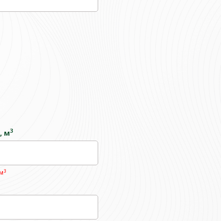
3
, м
3
 м