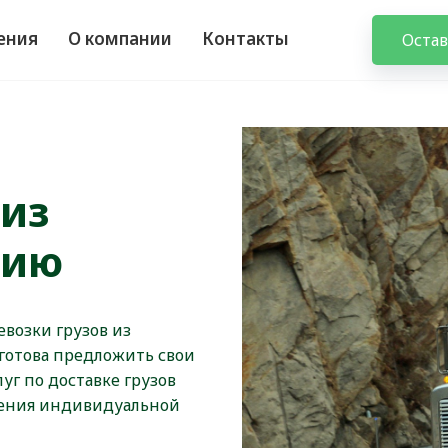
ения
О компании
Контакты
Остав
 из
сию
возки грузов из
 готова предложить свои
уг по доставке грузов
учения индивидуальной