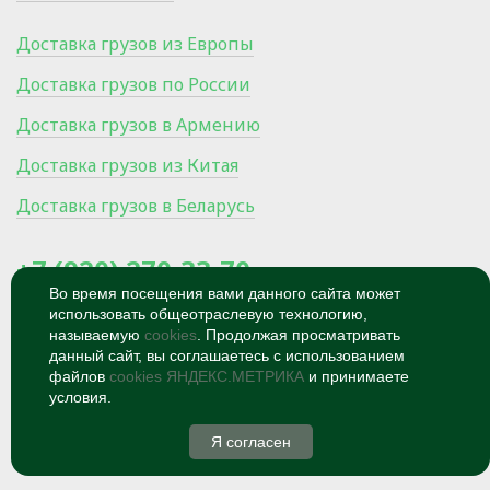
Доставка грузов из Европы
Доставка грузов по России
Доставка грузов в Армению
Доставка грузов из Китая
Доставка грузов в Беларусь
+7 (920) 270-33-70
Во время посещения вами данного сайта может
использовать общеотраслевую технологию,
300024, Россия, Тула, Ханинский
проезд, микрорайон Мясново, 27/1
называемую
cookies
. Продолжая просматривать
данный сайт, вы соглашаетесь с использованием
© 2026
Политика
файлов
cookies ЯНДЕКС.МЕТРИКА
и принимаете
конфиденциальности
условия.
Я согласен