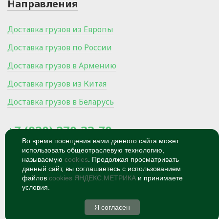
Направления
Доставка грузов из Европы
Доставка грузов по России
Доставка грузов в Армению
Доставка грузов из Китая
Доставка грузов в Беларусь
+7 (920) 270-33-70
Во время посещения вами данного сайта может
использовать общеотраслевую технологию,
300024, Россия, Тула, Ханинский
проезд, микрорайон Мясново, 27/1
называемую
cookies
. Продолжая просматривать
данный сайт, вы соглашаетесь с использованием
© 2026
Политика
файлов
cookies ЯНДЕКС.МЕТРИКА
и принимаете
конфиденциальности
условия.
Я согласен