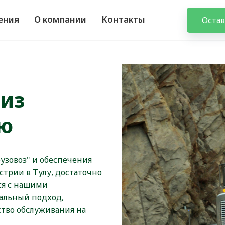
ения
О компании
Контакты
Остав
 из
ию
рузовоз" и обеспечения
стрии в Тулу, достаточно
ься с нашими
альный подход,
тво обслуживания на