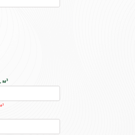
3
, м
3
 м