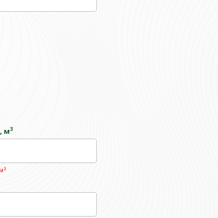
3
, м
3
 м