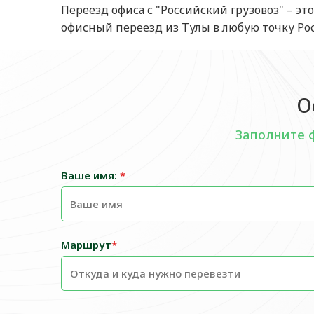
Переезд офиса с "Российский грузовоз" – эт
офисный переезд из Тулы в любую точку Рос
О
Заполните 
Ваше имя:
*
Маршрут
*