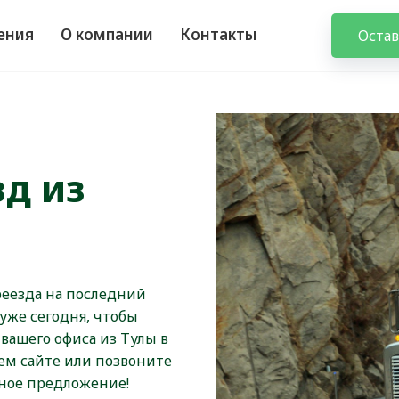
ения
О компании
Контакты
Остав
д из
реезда на последний
 уже сегодня, чтобы
вашего офиса из Тулы в
шем сайте или позвоните
ьное предложение!