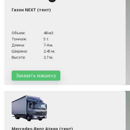
Газон NEXT (тент)
Объем:
48 м3
Тоннаж:
5 т.
Длина:
7.4 м.
Ширина:
2.45 м.
Высота:
2.7 м.
Заказать машину
Mercedes-Benz Atego (тент)