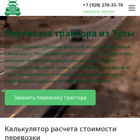
+7 (920) 270-33-70
Заказать звонок
Перевозка трактора из Тулы
Не откладывайте решение вопросов логистики на завтра!
Свяжитесь с "Российским грузовозом" уже сегодня, чтобы
получить профессиональную консультацию, расчет
стоимости и оформить заявку на перевозку тракторов из
Тулы. Наша команда готова обеспечить вашему грузу
безопасное и надежное путешествие по России!
Заказать перевозку трактора
Калькулятор расчета стоимости
перевозки