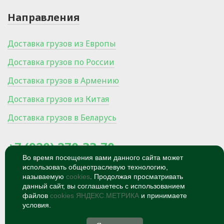
Направления
Доставка грузов из Европы
Доставка грузов по России
Доставка грузов в Армению
Доставка грузов из Китая
Доставка грузов в Беларусь
+7 (920) 270-33-70
Во время посещения вами данного сайта может
использовать общеотраслевую технологию,
300024, Россия, Тула, Ханинский
проезд, микрорайон Мясново, 27/1
называемую
cookies
. Продолжая просматривать
данный сайт, вы соглашаетесь с использованием
© 2026
Политика
файлов
cookies ЯНДЕКС.МЕТРИКА
и принимаете
конфиденциальности
условия.