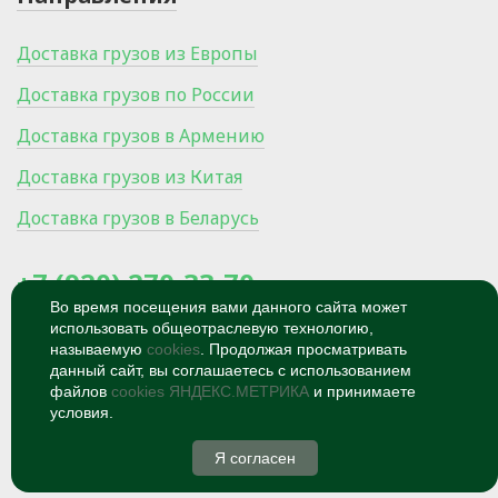
Доставка грузов из Европы
Доставка грузов по России
Доставка грузов в Армению
Доставка грузов из Китая
Доставка грузов в Беларусь
+7 (920) 270-33-70
Во время посещения вами данного сайта может
использовать общеотраслевую технологию,
300024, Россия, Тула, Ханинский
проезд, микрорайон Мясново, 27/1
называемую
cookies
. Продолжая просматривать
данный сайт, вы соглашаетесь с использованием
© 2026
Политика
файлов
cookies ЯНДЕКС.МЕТРИКА
и принимаете
конфиденциальности
условия.
Я согласен