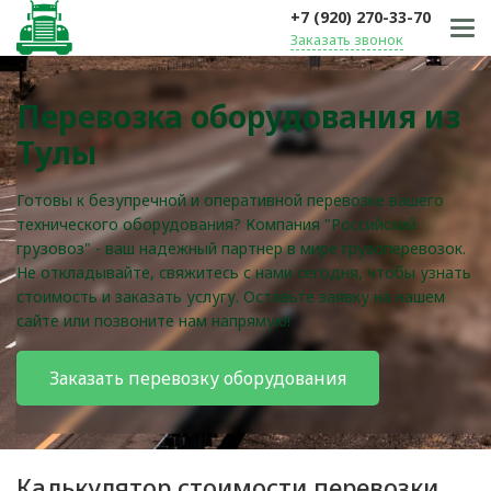
+7 (920) 270-33-70
Заказать звонок
Перевозка оборудования из
Тулы
Готовы к безупречной и оперативной перевозке вашего
технического оборудования? Компания "Российский
грузовоз" - ваш надежный партнер в мире грузоперевозок.
Не откладывайте, свяжитесь с нами сегодня, чтобы узнать
стоимость и заказать услугу. Оставьте заявку на нашем
сайте или позвоните нам напрямую!
Заказать перевозку оборудования
Калькулятор стоимости перевозки