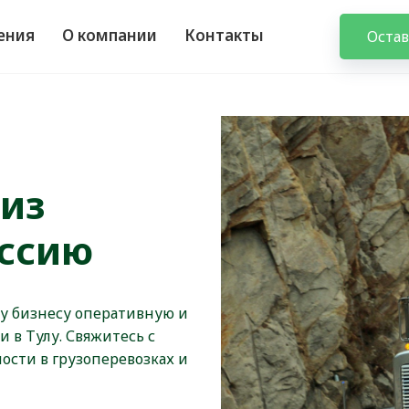
ения
О компании
Контакты
Остав
 из
ссию
у бизнесу оперативную и
 в Тулу. Свяжитесь с
ости в грузоперевозках и